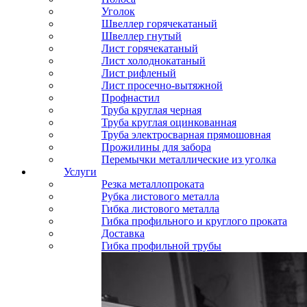
Уголок
Швеллер горячекатаный
Швеллер гнутый
Лист горячекатаный
Лист холоднокатаный
Лист рифленый
Лист просечно-вытяжной
Профнастил
Труба круглая черная
Труба круглая оцинкованная
Труба электросварная прямошовная
Прожилины для забора
Перемычки металлические из уголка
Услуги
Резка металлопроката
Рубка листового металла
Гибка листового металла
Гибка профильного и круглого проката
Доставка
Гибка профильной трубы