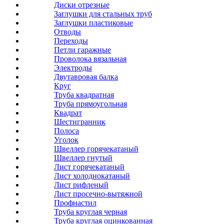
Диски отрезные
Заглушки для стальных труб
Заглушки пластиковые
Отводы
Переходы
Петли гаражные
Проволока вязальная
Электроды
Двутавровая балка
Круг
Труба квадратная
Труба прямоугольная
Квадрат
Шестигранник
Полоса
Уголок
Швеллер горячекатаный
Швеллер гнутый
Лист горячекатаный
Лист холоднокатаный
Лист рифленый
Лист просечно-вытяжной
Профнастил
Труба круглая черная
Труба круглая оцинкованная